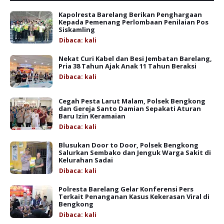
Kapolresta Barelang Berikan Penghargaan
Kepada Pemenang Perlombaan Penilaian Pos
Siskamling
Dibaca:
kali
Nekat Curi Kabel dan Besi Jembatan Barelang,
Pria 38 Tahun Ajak Anak 11 Tahun Beraksi
Dibaca:
kali
Cegah Pesta Larut Malam, Polsek Bengkong
dan Gereja Santo Damian Sepakati Aturan
Baru Izin Keramaian
Dibaca:
kali
Blusukan Door to Door, Polsek Bengkong
Salurkan Sembako dan Jenguk Warga Sakit di
Kelurahan Sadai
Dibaca:
kali
Polresta Barelang Gelar Konferensi Pers
Terkait Penanganan Kasus Kekerasan Viral di
Bengkong
Dibaca:
kali