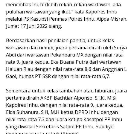
menembak ini, terlebih rekan-rekan wartawan, ada
puluhan wartawan yang ikut," kata Kapolres Inhu
melalui PS Kasubsi Penmas Polres Inhu, Aipda Misran,
Jumat 17 Juni 2022 siang.
Berdasarkan hasil penilaian panitia, untuk kelas
wartawan dan umum, juara pertama diraih oleh Surya
Abdi dari wartawan Pekanbaru MX dengan nilai rata-
rata 9, juara kedua, Eka Buana Putra dari wartawan
Haluan Riau dengan nilai rata-rata 8,6 dan Anggrian L
Gaol, humas PT SSR dengan nilai rata-rata 6,7.
Sementara untuk kelas tambahan atau hiburan, juara
pertama diraih AKBP Bachtiar Alponso, S.I.K., M.Si,
Kapolres Inhu, dengan nilai rata-rata 9, juara kedua,
Elda Suhanura, S.H, M.H ketua DPRD Inhu dengan
nilai rata-rata 7,3 dan juara ketiga Kasatpol PP Inhu
yang diwakili Sekretaris Satpol PP Inhu, Subdiyo
dengan nilai rata-rata 6. (R/epin)