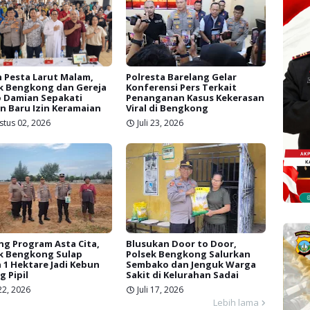
 Pesta Larut Malam,
Polresta Barelang Gelar
k Bengkong dan Gereja
Konferensi Pers Terkait
 Damian Sepakati
Penanganan Kasus Kekerasan
n Baru Izin Keramaian
Viral di Bengkong
stus 02, 2026
Juli 23, 2026
g Program Asta Cita,
Blusukan Door to Door,
k Bengkong Sulap
Polsek Bengkong Salurkan
 1 Hektare Jadi Kebun
Sembako dan Jenguk Warga
g Pipil
Sakit di Kelurahan Sadai
 22, 2026
Juli 17, 2026
Lebih lama