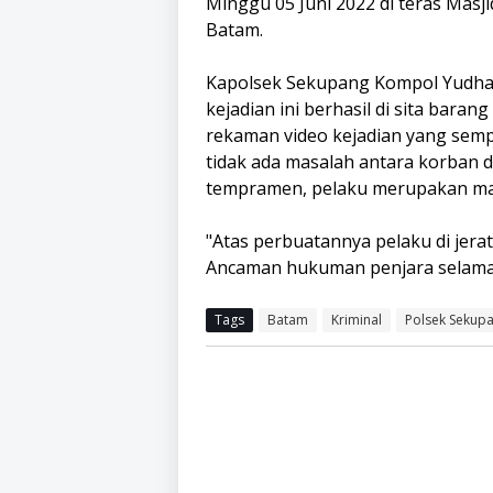
Minggu 05 Juni 2022 di teras Masj
Batam.
Kapolsek Sekupang Kompol Yudha
kejadian ini berhasil di sita barang
rekaman video kejadian yang sempat
tidak ada masalah antara korban 
tempramen, pelaku merupakan mant
"Atas perbuatannya pelaku di jer
Ancaman hukuman penjara selama l
Tags
Batam
Kriminal
Polsek Sekup