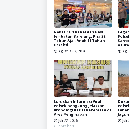
Nekat Curi Kabel dan Besi
Cegah
Jembatan Barelang, Pria 38
Polse
Tahun Ajak Anak 11 Tahun
Santo
Beraksi
Atura
Agustus 03, 2026
Agu
Luruskan Informasi Viral,
Dukun
Polsek Bengkong Jelaskan
Polse
Kronologi Kasus Kekerasan di
Lahan
Area Penginapan
Jagun
Juli 22, 2026
Juli
Lebih baru