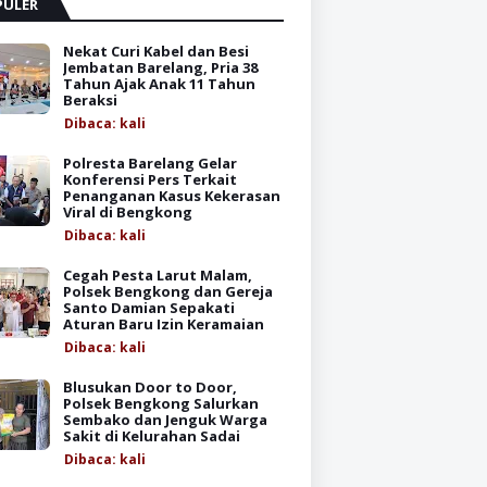
PULER
Nekat Curi Kabel dan Besi
Jembatan Barelang, Pria 38
Tahun Ajak Anak 11 Tahun
Beraksi
Dibaca:
kali
Polresta Barelang Gelar
Konferensi Pers Terkait
Penanganan Kasus Kekerasan
Viral di Bengkong
Dibaca:
kali
Cegah Pesta Larut Malam,
Polsek Bengkong dan Gereja
Santo Damian Sepakati
Aturan Baru Izin Keramaian
Dibaca:
kali
Blusukan Door to Door,
Polsek Bengkong Salurkan
Sembako dan Jenguk Warga
Sakit di Kelurahan Sadai
Dibaca:
kali