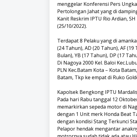
menggelar Konferensi Pers Ungka
Pertolongan Jahat yang di damping
Kanit Reskrim IPTU Rio Ardian, S
(25/10/2022).
Terdapat 8 Pelaku yang di amankan 
(24 Tahun), AD (20 Tahun), AF (19
Bulan), YB (17 Tahun), DP (17 Tah
Di Nagoya 2000 Kel. Baloi Kec.Lu
PLN Kec.Batam Kota – Kota Batam,
Batam, Tkp ke empat di Ruko Gold
Kapolsek Bengkong IPTU Mardalis,
Pada hari Rabu tanggal 12 Oktober
memarkirkan sepeda motor di Nago
dengan 1 Unit merk Honda Beat T
dengan kondisi Stang Terkunci St
Pelapor hendak mengantar anakny
motrornya sudah tidak ada atau Hi