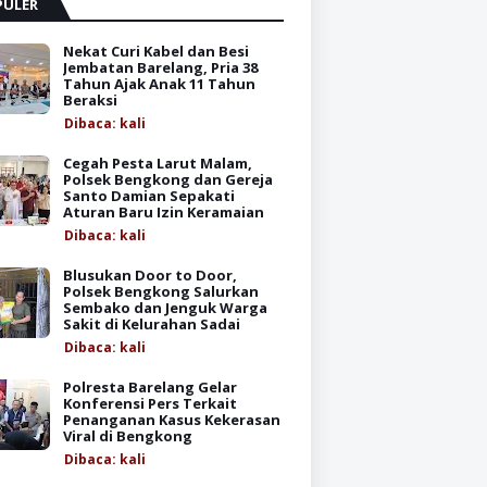
PULER
Nekat Curi Kabel dan Besi
Jembatan Barelang, Pria 38
Tahun Ajak Anak 11 Tahun
Beraksi
Dibaca:
kali
Cegah Pesta Larut Malam,
Polsek Bengkong dan Gereja
Santo Damian Sepakati
Aturan Baru Izin Keramaian
Dibaca:
kali
Blusukan Door to Door,
Polsek Bengkong Salurkan
Sembako dan Jenguk Warga
Sakit di Kelurahan Sadai
Dibaca:
kali
Polresta Barelang Gelar
Konferensi Pers Terkait
Penanganan Kasus Kekerasan
Viral di Bengkong
Dibaca:
kali