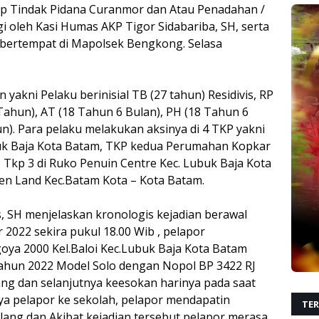
p Tindak Pidana Curanmor dan Atau Penadahan /
i oleh Kasi Humas AKP Tigor Sidabariba, SH, serta
H bertempat di Mapolsek Bengkong. Selasa
yakni Pelaku berinisial TB (27 tahun) Residivis, RP
 Tahun), AT (18 Tahun 6 Bulan), PH (18 Tahun 6
un). Para pelaku melakukan aksinya di 4 TKP yakni
buk Baja Kota Batam, TKP kedua Perumahan Kopkar
 Tkp 3 di Ruko Penuin Centre Kec. Lubuk Baja Kota
en Land Kec.Batam Kota – Kota Batam.
 SH menjelaskan kronologis kejadian berawal
 2022 sekira pukul 18.00 Wib , pelapor
ya 2000 Kel.Baloi Kec.Lubuk Baja Kota Batam
ahun 2022 Model Solo dengan Nopol BP 3422 RJ
ang dan selanjutnya keesokan harinya pada saat
a pelapor ke sekolah, pelapor mendapatin
TER
lang dan Akibat kejadian tersebut pelapor merasa