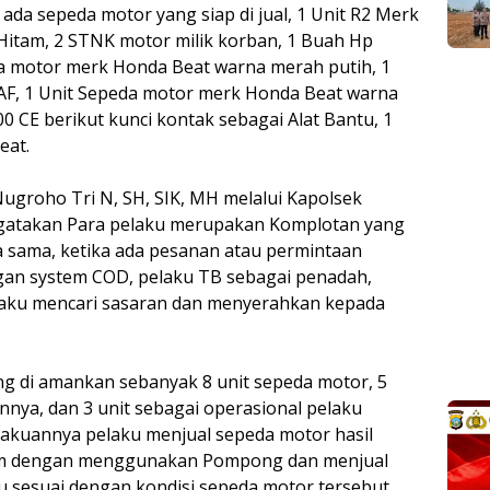
ada sepeda motor yang siap di jual, 1 Unit R2 Merk
itam, 2 STNK motor milik korban, 1 Buah Hp
a motor merk Honda Beat warna merah putih, 1
 AF, 1 Unit Sepeda motor merk Honda Beat warna
 CE berikut kunci kontak sebagai Alat Bantu, 1
eat.
ugroho Tri N, SH, SIK, MH melalui Kapolsek
gatakan Para pelaku merupakan Komplotan yang
ja sama, ketika ada pesanan atau permintaan
gan system COD, pelaku TB sebagai penadah,
laku mencari sasaran dan menyerahkan kepada
g di amankan sebanyak 8 unit sepeda motor, 5
nya, dan 3 unit sebagai operasional pelaku
akuannya pelaku menjual sepeda motor hasil
atam dengan menggunakan Pompong dan menjual
u sesuai dengan kondisi sepeda motor tersebut.