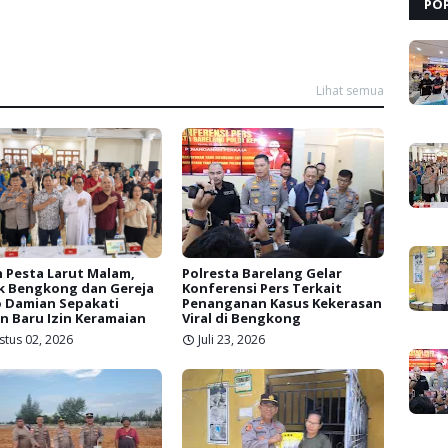
PO
Lihat semua
 Pesta Larut Malam,
Polresta Barelang Gelar
k Bengkong dan Gereja
Konferensi Pers Terkait
 Damian Sepakati
Penanganan Kasus Kekerasan
n Baru Izin Keramaian
Viral di Bengkong
stus 02, 2026
Juli 23, 2026