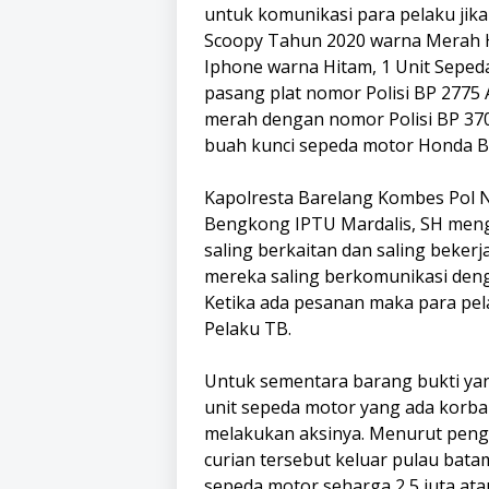
untuk komunikasi para pelaku jika 
Scoopy Tahun 2020 warna Merah H
Iphone warna Hitam, 1 Unit Seped
pasang plat nomor Polisi BP 2775
merah dengan nomor Polisi BP 3700
buah kunci sepeda motor Honda B
Kapolresta Barelang Kombes Pol N
Bengkong IPTU Mardalis, SH men
saling berkaitan dan saling beker
mereka saling berkomunikasi den
Ketika ada pesanan maka para pe
Pelaku TB.
Untuk sementara barang bukti yan
unit sepeda motor yang ada korban
melakukan aksinya. Menurut peng
curian tersebut keluar pulau b
sepeda motor seharga 2,5 juta ata