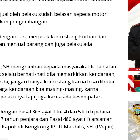
jual oleh pelaku sudah belasan sepeda motor,
akukan pengembangan.
dengan cara merusak kunci stang korban dan
an menjual barang dan juga pelaku ada
s, SH menghimbau kepada masyarakat kota batam
elalu berhati-hati bila memarkirkan kendaraan,
da, jangan hanya kunci stang karna bisa dibuka
jaga kendaraan kita masing-masing, karna
 pelakunya tapi juga karna ada kesempatan.
dengan Pasal 363 ayat 1 ke 4 dan 5 k.u.h.pidana
 tahun penjara dan Pasal 480 ayat (1) ancaman
Kapolsek Bengkong IPTU Mardalis, SH. (R/epin)