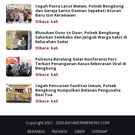
Cegah Pesta Larut Malam, Polsek Bengkong
dan Gereja Santo Damian Sepakati Aturan
Baru Izin Keramaian
Dibaca:
kali
Blusukan Door to Door, Polsek Bengkong
Salurkan Sembako dan Jenguk Warga Sakit di
Kelurahan Sadai
Dibaca:
kali
Polresta Barelang Gelar Konferensi Pers
Terkait Penanganan Kasus Kekerasan Viral di
Bengkong
Dibaca:
kali
Cegah Pencurian Fasilitas Umum, Polsek
Bengkong Kumpulkan Belasan Pengusaha
Besi Tua
Dibaca:
kali
Copyright 2021 -
2026
BATAMCRIMENEWS.COM
BERANDA
REDAKSI
SIBER
SITEMAP