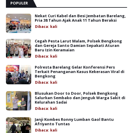
POPULER
Nekat Curi Kabel dan Besi Jembatan Barelang,
Pria 38 Tahun Ajak Anak 11 Tahun Beraksi
Dibaca:
kali
Cegah Pesta Larut Malam, Polsek Bengkong
dan Gereja Santo Damian Sepakati Aturan
Baru Izin Keramaian
Dibaca:
kali
Polresta Barelang Gelar Konferensi Pers
Terkait Penanganan Kasus Kekerasan Viral di
Bengkong
Dibaca:
kali
Blusukan Door to Door, Polsek Bengkong
Salurkan Sembako dan Jenguk Warga Sakit di
Kelurahan Sadai
Dibaca:
kali
Janji Kombes Ronny Lumban Gaol Bantu
Afriyanto Tuntas
Dibaca:
kali