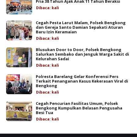
Pria 38 Tahun Ajak Anak 11 Tahun Beraksi
Dibaca:
kali
Cegah Pesta Larut Malam, Polsek Bengkong
dan Gereja Santo Damian Sepakati Aturan
Baru Izin Keramaian
Dibaca:
kali
Blusukan Door to Door, Polsek Bengkong
Salurkan Sembako dan Jenguk Warga Sakit di
Kelurahan Sadai
Dibaca:
kali
Polresta Barelang Gelar Konferensi Pers
Terkait Penanganan Kasus Kekerasan Viral di
Bengkong
Dibaca:
kali
Cegah Pencurian Fasilitas Umum, Polsek
Bengkong Kumpulkan Belasan Pengusaha
Besi Tua
Dibaca:
kali