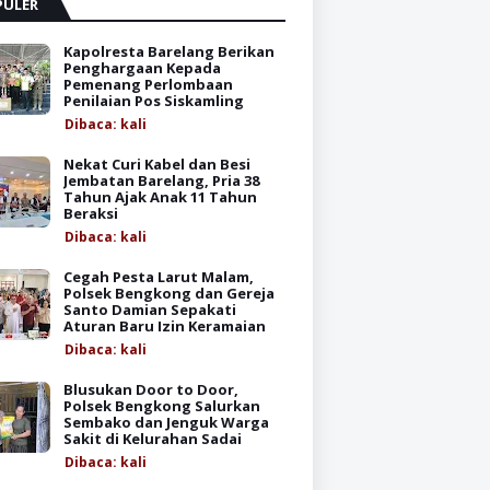
PULER
Kapolresta Barelang Berikan
Penghargaan Kepada
Pemenang Perlombaan
Penilaian Pos Siskamling
Dibaca:
kali
Nekat Curi Kabel dan Besi
Jembatan Barelang, Pria 38
Tahun Ajak Anak 11 Tahun
Beraksi
Dibaca:
kali
Cegah Pesta Larut Malam,
Polsek Bengkong dan Gereja
Santo Damian Sepakati
Aturan Baru Izin Keramaian
Dibaca:
kali
Blusukan Door to Door,
Polsek Bengkong Salurkan
Sembako dan Jenguk Warga
Sakit di Kelurahan Sadai
Dibaca:
kali