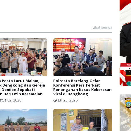
Lihat semua
 Pesta Larut Malam,
Polresta Barelang Gelar
k Bengkong dan Gereja
Konferensi Pers Terkait
 Damian Sepakati
Penanganan Kasus Kekerasan
n Baru Izin Keramaian
Viral di Bengkong
stus 02, 2026
Juli 23, 2026