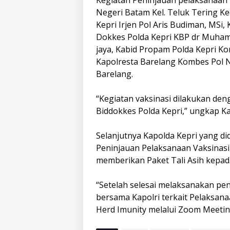
Kegiatan Peninjauan pelaksanaan 
Negeri Batam Kel. Teluk Tering Ke
Kepri Irjen Pol Aris Budiman, MSi
Dokkes Polda Kepri KBP dr Muham
jaya, Kabid Propam Polda Kepri Kom
Kapolresta Barelang Kombes Pol N
Barelang.
“Kegiatan vaksinasi dilakukan de
Biddokkes Polda Kepri,” ungkap Ka
Selanjutnya Kapolda Kepri yang d
Peninjauan Pelaksanaan Vaksinasi
memberikan Paket Tali Asih kepad
“Setelah selesai melaksanakan pen
bersama Kapolri terkait Pelaksan
Herd Imunity melalui Zoom Meeting