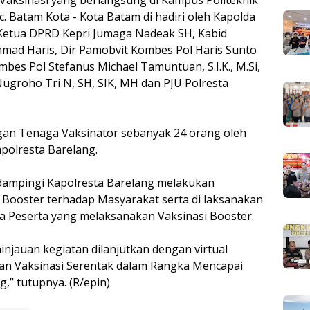
Vaksinasi yang berlangsung di Kampus Politeknik
c. Batam Kota - Kota Batam di hadiri oleh Kapolda
, Ketua DPRD Kepri Jumaga Nadeak SH, Kabid
mad Haris, Dir Pamobvit Kombes Pol Haris Sunto
bes Pol Stefanus Michael Tamuntuan, S.I.K., M.Si,
ugroho Tri N, SH, SIK, MH dan PJU Polresta
ngan Tenaga Vaksinator sebanyak 24 orang oleh
polresta Barelang.
idampingi Kapolresta Barelang melakukan
 Booster terhadap Masyarakat serta di laksanakan
a Peserta yang melaksanakan Vaksinasi Booster.
injauan kegiatan dilanjutkan dengan virtual
aan Vaksinasi Serentak dalam Rangka Mencapai
,” tutupnya. (R/epin)