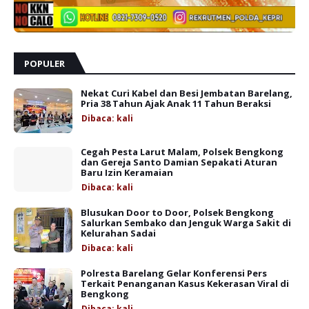
POPULER
Nekat Curi Kabel dan Besi Jembatan Barelang,
Pria 38 Tahun Ajak Anak 11 Tahun Beraksi
Dibaca:
kali
Cegah Pesta Larut Malam, Polsek Bengkong
dan Gereja Santo Damian Sepakati Aturan
Baru Izin Keramaian
Dibaca:
kali
Blusukan Door to Door, Polsek Bengkong
Salurkan Sembako dan Jenguk Warga Sakit di
Kelurahan Sadai
Dibaca:
kali
Polresta Barelang Gelar Konferensi Pers
Terkait Penanganan Kasus Kekerasan Viral di
Bengkong
Dibaca:
kali