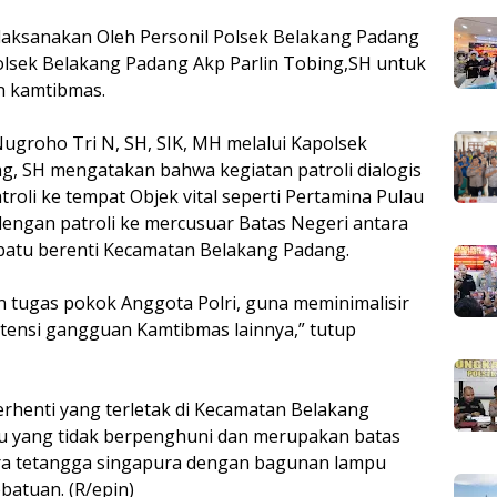
ilaksanakan Oleh Personil Polsek Belakang Padang
olsek Belakang Padang Akp Parlin Tobing,SH untuk
n kamtibmas.
ugroho Tri N, SH, SIK, MH melalui Kapolsek
g, SH mengatakan bahwa kegiatan patroli dialogis
troli ke tempat Objek vital seperti Pertamina Pulau
engan patroli ke mercusuar Batas Negeri antara
 batu berenti Kecamatan Belakang Padang.
n tugas pokok Anggota Polri, guna meminimalisir
otensi gangguan Kamtibmas lainnya,” tutup
henti yang terletak di Kecamatan Belakang
au yang tidak berpenghuni dan merupakan batas
ara tetangga singapura dengan bagunan lampu
ebatuan. (R/epin)