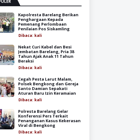
PULER
Kapolresta Barelang Berikan
Penghargaan Kepada
Pemenang Perlombaan
Penilaian Pos Siskamling
Dibaca:
kali
Nekat Curi Kabel dan Besi
Jembatan Barelang, Pria 38
Tahun Ajak Anak 11 Tahun
Beraksi
Dibaca:
kali
Cegah Pesta Larut Malam,
Polsek Bengkong dan Gereja
Santo Damian Sepakati
Aturan Baru Izin Keramaian
Dibaca:
kali
Polresta Barelang Gelar
Konferensi Pers Terkait
Penanganan Kasus Kekerasan
Viral di Bengkong
Dibaca:
kali