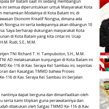
Kepala BP Batam saat ini sedang membangun
na ini semua diperuntukkan untuk Masyarakat Kota
n menamkan Modalnya di Kota Batam ini, di
awasan Ekonomi Kreatif Nongsa, dimana ada
yah Nongsa ini serta kedepannya akan dibangun 10
gsa. Saya berharap dukungan masyarakat Kota
n di Kota Batam yang kita cintai ini. Ucap
.M. Rudi, S.E., M.M.
tjen TNI Richard T. H. Tampubolon, S.H., M.M.
TNI AD melaksanakan kunjungan di Kota Batam ini
 Ke-116 di Kav. Seraya Kel. Sambau ini, sepintas
aporan dari Kasatgas TMMD bahwa Proses
116 di Kav. Seraya Kel. Sambau ini berjalan
 nantinya dapat berguna dan dimanfaatkan oleh
au serta kami titipkan guna perawatannya dan
udah dilakukan oleh Satgas TMMD Ke-116 di Kav.