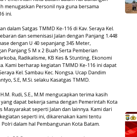
elah menugaskan Personil nya guna bersama
 ini.
kan dalam Satgas TMMD Ke-116 di Kav. Seraya Kel.
lebaran dan semenisasi Jalan dengan Panjang 1.448
nase dengan U 40 sepanjang 345 Meter,
n Panjang 5 M x 2 Buah Serta Pemberian
koba, Radikalisme, KB Kes & Stunting, Ekonomi
a. Kami berharap kegiatan TMMD Ke-116 ini dapat
Seraya Kel. Sambau Kec. Nongsa. Ucap Dandim
ntyo, S.E, M.Si. selaku Kasatgas TMMD.
H.M. Rudi, S.E., M.M mengucapkan terima kasih
yang dapat bekerja sama dengan Pemerintah Kota
 Masyarakat seperti Jalan dan lainnya. Kami dari
iatan seperti ini, dikarenakan kami tentu
Polri dalam hal Pembangunan Kota Batam.