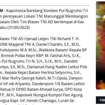
AM
- Kapolresta Barelang Kombes Pol Nugroho Tri
tan peninjauan Lokasi TNI Manunggal Membangun
Batam Oleh Tim Wasev TNI AD bertempat di Kav.
abu (31/05/2023)
Wasev TNI AD Irjenad Letjen TNI Richard T. H.
BB Mayjend TNI A. Daniel Chardin, S.E., M.Si.,
ulistyanto M.A. M.Sc., Walikota Batam/ Kepala BP
Brimob Polda Kepri KBP. M. Faishal Aris, S.I.K.,
ol Nugroho Tri N, S.H., S.I.K., M.H., Dandim
ntyo, S.E, M.Si., Danlanud Hang Nadim Letkol Pnb
, Kepala Kejari Batam Herlina Setyorinu, S.H.,
ol Mar Nofry George Kaloh, M.Tr.Opsla, Danyon
l Inf ndi Ariyanto, Dandenpom 1/6 Batam Letkol
il Ketua III DPRD Batam Ahmad Surya, OPD Kota
TP., M.H., Kapolsek Nongsa Kompol Fian Agung
TER
Nongsa Kapt. Inf. Hendri Chaniago, Lurah Se-