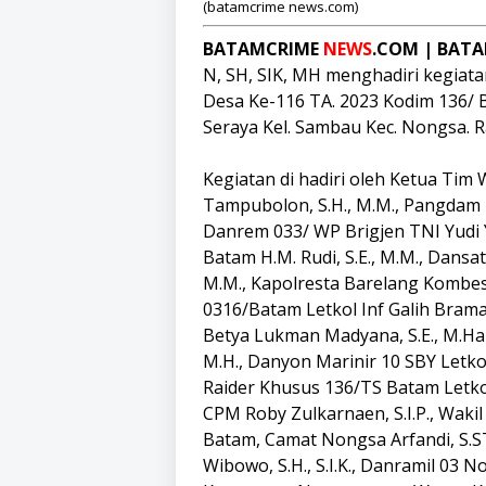
(batamcrime news.com)
BATAMCRIME
NEWS
.COM | BAT
N, SH, SIK, MH menghadiri kegia
Desa Ke-116 TA. 2023 Kodim 136/ 
Seraya Kel. Sambau Kec. Nongsa. R
Kegiatan di hadiri oleh Ketua Tim 
Tampubolon, S.H., M.M., Pangdam I/
Danrem 033/ WP Brigjen TNI Yudi Y
Batam H.M. Rudi, S.E., M.M., Dansat 
M.M., Kapolresta Barelang Kombes P
0316/Batam Letkol Inf Galih Brama
Betya Lukman Madyana, S.E., M.Han.
M.H., Danyon Marinir 10 SBY Letk
Raider Khusus 136/TS Batam Letko
CPM Roby Zulkarnaen, S.I.P., Wak
Batam, Camat Nongsa Arfandi, S.S
Wibowo, S.H., S.I.K., Danramil 03 