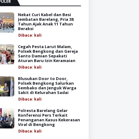
PULER
Nekat Curi Kabel dan Besi
Jembatan Barelang, Pria 38
Tahun Ajak Anak 11 Tahun
Beraksi
Dibaca:
kali
Cegah Pesta Larut Malam,
Polsek Bengkong dan Gereja
Santo Damian Sepakati
Aturan Baru Izin Keramaian
Dibaca:
kali
Blusukan Door to Door,
Polsek Bengkong Salurkan
Sembako dan Jenguk Warga
Sakit di Kelurahan Sadai
Dibaca:
kali
Polresta Barelang Gelar
Konferensi Pers Terkait
Penanganan Kasus Kekerasan
Viral di Bengkong
Dibaca:
kali