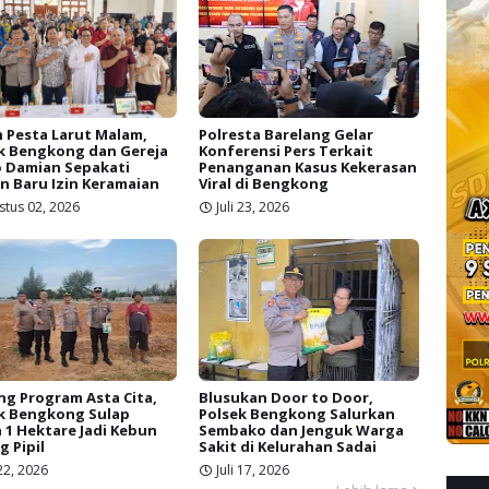
 Pesta Larut Malam,
Polresta Barelang Gelar
k Bengkong dan Gereja
Konferensi Pers Terkait
 Damian Sepakati
Penanganan Kasus Kekerasan
n Baru Izin Keramaian
Viral di Bengkong
stus 02, 2026
Juli 23, 2026
g Program Asta Cita,
Blusukan Door to Door,
k Bengkong Sulap
Polsek Bengkong Salurkan
 1 Hektare Jadi Kebun
Sembako dan Jenguk Warga
g Pipil
Sakit di Kelurahan Sadai
 22, 2026
Juli 17, 2026