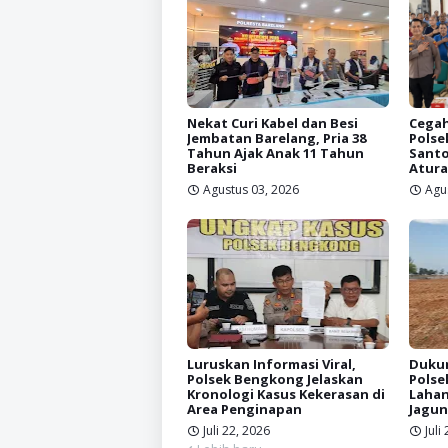
Nekat Curi Kabel dan Besi
Cegah
Jembatan Barelang, Pria 38
Polse
Tahun Ajak Anak 11 Tahun
Santo
Beraksi
Atura
Agustus 03, 2026
Agu
Luruskan Informasi Viral,
Dukun
Polsek Bengkong Jelaskan
Polse
Kronologi Kasus Kekerasan di
Lahan
Area Penginapan
Jagun
Juli 22, 2026
Juli