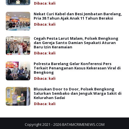
Dibaca:
kali
Nekat Curi Kabel dan Besi Jembatan Barelang,
Pria 38 Tahun Ajak Anak 11 Tahun Beraksi
Dibaca:
kali
Cegah Pesta Larut Malam, Polsek Bengkong
dan Gereja Santo Damian Sepakati Aturan
Baru Izin Keramaian
Dibaca:
kali
Polresta Barelang Gelar Konferensi Pers
Terkait Penanganan Kasus Kekerasan Viral di
Bengkong
Dibaca:
kali
Blusukan Door to Door, Polsek Bengkong
Salurkan Sembako dan Jenguk Warga Sakit di
Kelurahan Sadai
Dibaca:
kali
Copyright 2021 -
2026
BATAMCRIMENEWS.COM