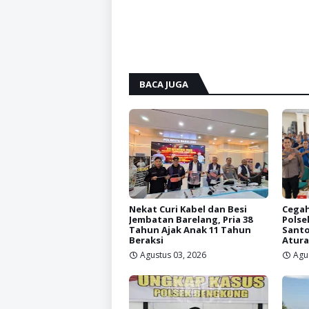
BACA JUGA
Nekat Curi Kabel dan Besi
Cegah
Jembatan Barelang, Pria 38
Polse
Tahun Ajak Anak 11 Tahun
Santo
Beraksi
Atura
Agustus 03, 2026
Agu