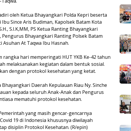
t-Taqwa.
adiri oleh Ketua Bhayangkari Polda Kepri beserta
 Ibu Since Aris Budiman, Kapolsek Batam Kota
S.H., S.I.K,MM, PS Ketua Ranting Bhayangkari
g, Pengurus Bhayangkari Ranting Polsek Batam
ti Asuhan At Taqwa Ibu Hasnah.
am rangka hari memperingati HUT YKB Ke-42 tahun
ah melaksanakan kegiatan dalam bentuk sosial.
ukan dengan protokol kesehatan yang ketat.
 Bhayangkari Daerah Kepulauan Riau Ny. Sinche
auan kepada seluruh Anak-Anak dan Pengurus
ntiasa mematuhi protokol kesehatan.
Pemerintah yang masih gencar-gencarnya
ovid 19 di Indonesia khususnya diwilayah
p disiplin Protokol Kesehatan. (R/epin)