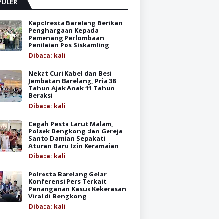
PULER
Kapolresta Barelang Berikan
Penghargaan Kepada
Pemenang Perlombaan
Penilaian Pos Siskamling
Dibaca:
kali
Nekat Curi Kabel dan Besi
Jembatan Barelang, Pria 38
Tahun Ajak Anak 11 Tahun
Beraksi
Dibaca:
kali
Cegah Pesta Larut Malam,
Polsek Bengkong dan Gereja
Santo Damian Sepakati
Aturan Baru Izin Keramaian
Dibaca:
kali
Polresta Barelang Gelar
Konferensi Pers Terkait
Penanganan Kasus Kekerasan
Viral di Bengkong
Dibaca:
kali