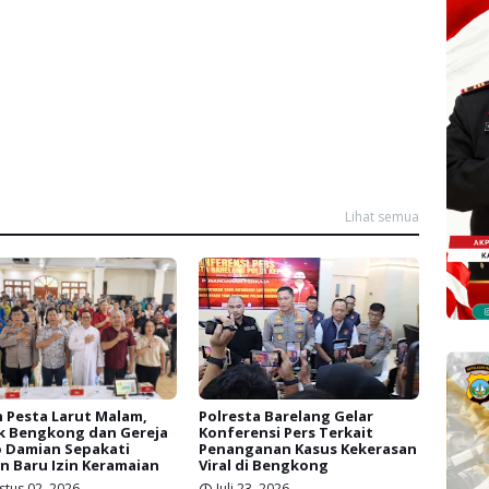
Lihat semua
 Pesta Larut Malam,
Polresta Barelang Gelar
k Bengkong dan Gereja
Konferensi Pers Terkait
 Damian Sepakati
Penanganan Kasus Kekerasan
n Baru Izin Keramaian
Viral di Bengkong
stus 02, 2026
Juli 23, 2026