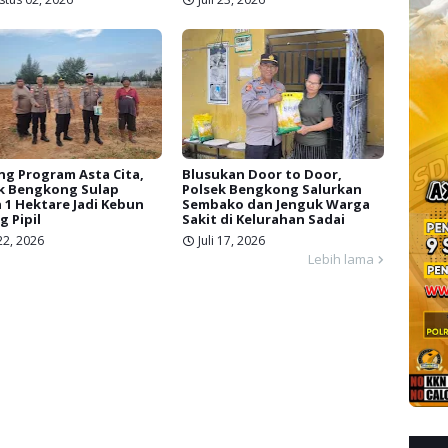
g Program Asta Cita,
Blusukan Door to Door,
k Bengkong Sulap
Polsek Bengkong Salurkan
 1 Hektare Jadi Kebun
Sembako dan Jenguk Warga
g Pipil
Sakit di Kelurahan Sadai
 22, 2026
Juli 17, 2026
Lebih lama