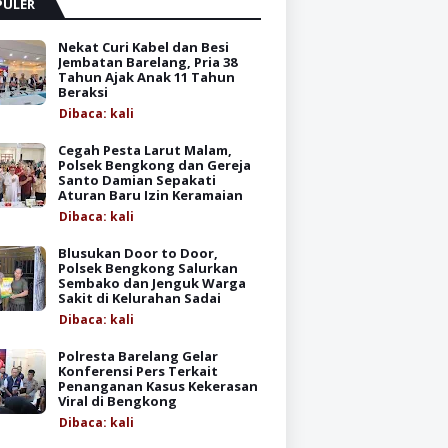
PULER
Nekat Curi Kabel dan Besi
Jembatan Barelang, Pria 38
Tahun Ajak Anak 11 Tahun
Beraksi
Dibaca:
kali
Cegah Pesta Larut Malam,
Polsek Bengkong dan Gereja
Santo Damian Sepakati
Aturan Baru Izin Keramaian
Dibaca:
kali
Blusukan Door to Door,
Polsek Bengkong Salurkan
Sembako dan Jenguk Warga
Sakit di Kelurahan Sadai
Dibaca:
kali
Polresta Barelang Gelar
Konferensi Pers Terkait
Penanganan Kasus Kekerasan
Viral di Bengkong
Dibaca:
kali