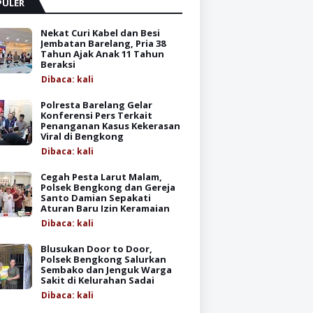
PULER
Nekat Curi Kabel dan Besi
Jembatan Barelang, Pria 38
Tahun Ajak Anak 11 Tahun
Beraksi
Dibaca:
kali
Polresta Barelang Gelar
Konferensi Pers Terkait
Penanganan Kasus Kekerasan
Viral di Bengkong
Dibaca:
kali
Cegah Pesta Larut Malam,
Polsek Bengkong dan Gereja
Santo Damian Sepakati
Aturan Baru Izin Keramaian
Dibaca:
kali
Blusukan Door to Door,
Polsek Bengkong Salurkan
Sembako dan Jenguk Warga
Sakit di Kelurahan Sadai
Dibaca:
kali