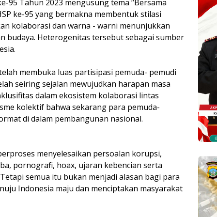
ke-95 Tahun 2023 mengusung tema “Bersama
HSP ke-95 yang bermakna membentuk stilasi
an kolaborasi dan warna - warni menunjukkan
n budaya. Heterogenitas tersebut sebagai sumber
sia.
telah membuka luas partisipasi pemuda- pemudi
telah seiring sejalan mewujudkan harapan masa
lusifitas dalam ekosistem kolaborasi lintas
sme kolektif bahwa sekarang para pemuda-
ormat di dalam pembangunan nasional.
erproses menyelesaikan persoalan korupsi,
a, pornografi, hoax, ujaran kebencian serta
Tetapi semua itu bukan menjadi alasan bagi para
nuju Indonesia maju dan menciptakan masyarakat