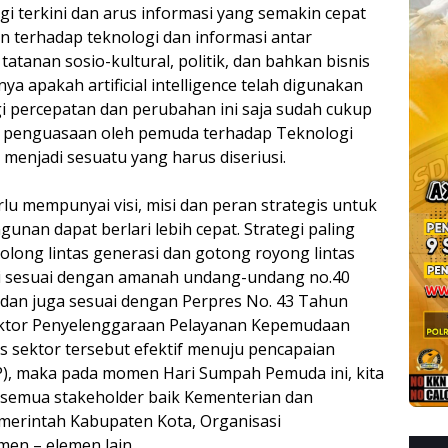
gi terkini dan arus informasi yang semakin cepat
terhadap teknologi dan informasi antar
atanan sosio-kultural, politik, dan bahkan bisnis
nya apakah artificial intelligence telah digunakan
i percepatan dan perubahan ini saja sudah cukup
, penguasaan oleh pemuda terhadap Teknologi
l menjadi sesuatu yang harus diseriusi.
rlu mempunyai visi, misi dan peran strategis untuk
an dapat berlari lebih cepat. Strategi paling
ong lintas generasi dan gotong royong lintas
 ini sesuai dengan amanah undang-undang no.40
an juga sesuai dengan Perpres No. 43 Tahun
Sektor Penyelenggaraan Pelayanan Kepemudaan
as sektor tersebut efektif menuju pencapaian
, maka pada momen Hari Sumpah Pemuda ini, kita
 semua stakeholder baik Kementerian dan
merintah Kabupaten Kota, Organisasi
en – elemen lain.