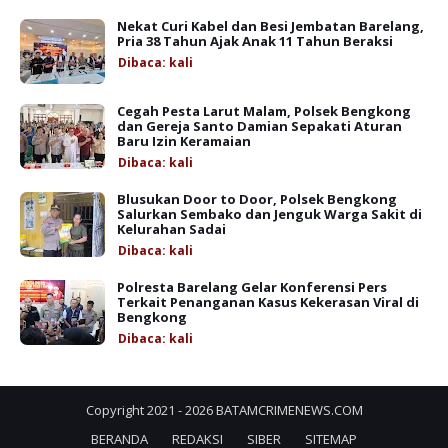
Nekat Curi Kabel dan Besi Jembatan Barelang,
Pria 38 Tahun Ajak Anak 11 Tahun Beraksi
Dibaca:
kali
Cegah Pesta Larut Malam, Polsek Bengkong
dan Gereja Santo Damian Sepakati Aturan
Baru Izin Keramaian
Dibaca:
kali
Blusukan Door to Door, Polsek Bengkong
Salurkan Sembako dan Jenguk Warga Sakit di
Kelurahan Sadai
Dibaca:
kali
Polresta Barelang Gelar Konferensi Pers
Terkait Penanganan Kasus Kekerasan Viral di
Bengkong
Dibaca:
kali
Copyright 2021 -
2026
BATAMCRIMENEWS.COM
BERANDA
REDAKSI
SIBER
SITEMAP