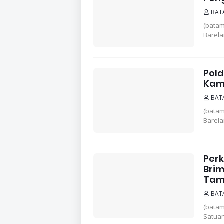
BAT
(batam
Barela
Pold
Kam
BAT
(batam
Barel
Per
Brim
Tam
BAT
(bata
Satuan