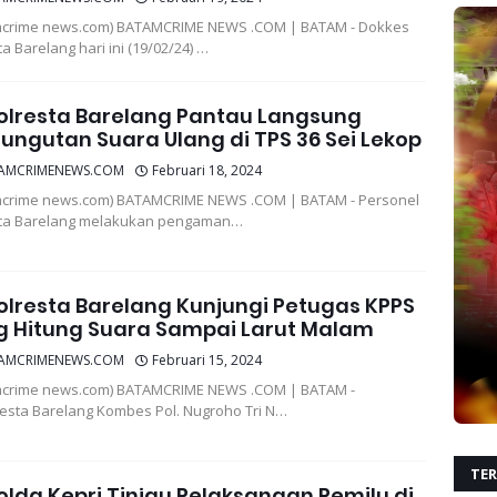
mcrime news.com) BATAMCRIME NEWS .COM | BATAM - Dokkes
a Barelang hari ini (19/02/24) …
olresta Barelang Pantau Langsung
ngutan Suara Ulang di TPS 36 Sei Lekop
AMCRIMENEWS.COM
Februari 18, 2024
crime news.com) BATAMCRIME NEWS .COM | BATAM - Personel
sta Barelang melakukan pengaman…
lresta Barelang Kunjungi Petugas KPPS
g Hitung Suara Sampai Larut Malam
AMCRIMENEWS.COM
Februari 15, 2024
mcrime news.com) BATAMCRIME NEWS .COM | BATAM -
esta Barelang Kombes Pol. Nugroho Tri N…
TER
lda Kepri Tinjau Pelaksanaan Pemilu di