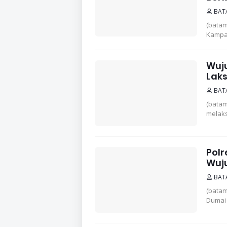
BAT
(batam
Kampar
Wuju
Laks
BAT
(batam
melaks
Polr
Wuj
BAT
(batam
Dumai 