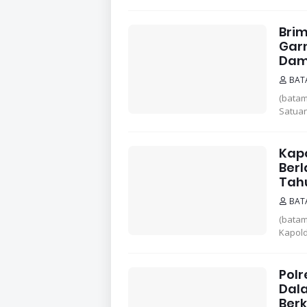
Brim
Gar
Dam
BAT
(bata
Satuan
Kapo
Berl
Tah
BAT
(bata
Kapold
Polr
Dal
Ber