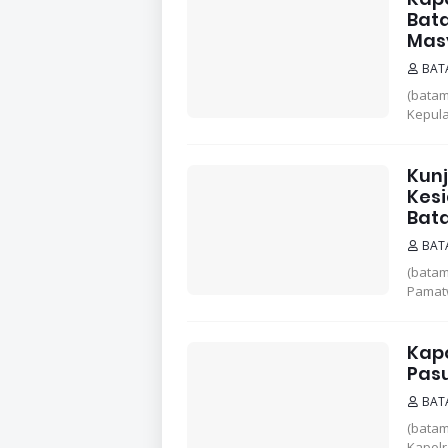
Bat
Mas
BAT
(bata
Kepula
Kunj
Kes
Bat
BAT
(batam
Pamatw
Kapo
Pas
BAT
(bata
Kapolr