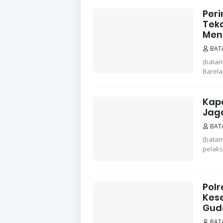
Peri
Tek
Men
BAT
(batam
Barela
Kap
Jag
BAT
(batam
pelak
Polr
Kes
Gud
BAT