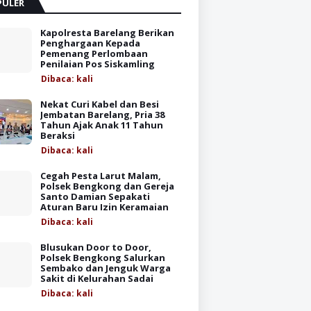
PULER
Kapolresta Barelang Berikan
Penghargaan Kepada
Pemenang Perlombaan
Penilaian Pos Siskamling
Dibaca:
kali
Nekat Curi Kabel dan Besi
Jembatan Barelang, Pria 38
Tahun Ajak Anak 11 Tahun
Beraksi
Dibaca:
kali
Cegah Pesta Larut Malam,
Polsek Bengkong dan Gereja
Santo Damian Sepakati
Aturan Baru Izin Keramaian
Dibaca:
kali
Blusukan Door to Door,
Polsek Bengkong Salurkan
Sembako dan Jenguk Warga
Sakit di Kelurahan Sadai
Dibaca:
kali