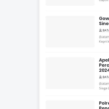
Gow
Sin
BAT
(bata
Kepri I
Ape
Pera
202
BAT
(batam
Siaga 
Polr
Pen