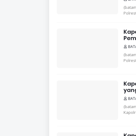
(bata
Polrest
Kap
Pemu
BAT
(batam
Polre
Kapo
yan
BAT
(bata
Kapolr
Kapo