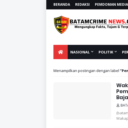
BERANDA
REDAKSI
PEMDOMAN MEDIA 
NASIONAL
POLITIK
PE
Menampilkan postingan dengan label
Pe
Wak
Pemu
Baj
BAT
(bata
Wakap