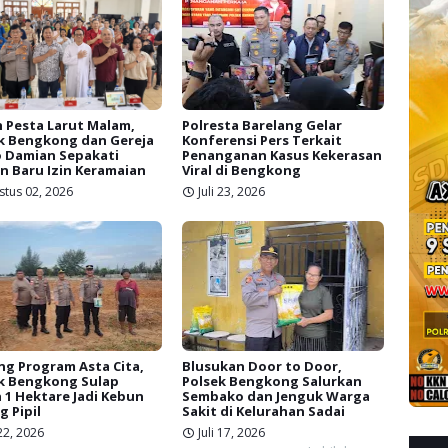
 Pesta Larut Malam,
Polresta Barelang Gelar
k Bengkong dan Gereja
Konferensi Pers Terkait
 Damian Sepakati
Penanganan Kasus Kekerasan
n Baru Izin Keramaian
Viral di Bengkong
stus 02, 2026
Juli 23, 2026
g Program Asta Cita,
Blusukan Door to Door,
k Bengkong Sulap
Polsek Bengkong Salurkan
 1 Hektare Jadi Kebun
Sembako dan Jenguk Warga
g Pipil
Sakit di Kelurahan Sadai
 22, 2026
Juli 17, 2026