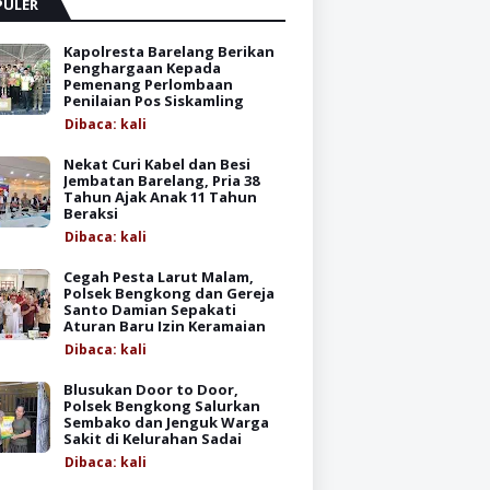
PULER
Kapolresta Barelang Berikan
Penghargaan Kepada
Pemenang Perlombaan
Penilaian Pos Siskamling
Dibaca:
kali
Nekat Curi Kabel dan Besi
Jembatan Barelang, Pria 38
Tahun Ajak Anak 11 Tahun
Beraksi
Dibaca:
kali
Cegah Pesta Larut Malam,
Polsek Bengkong dan Gereja
Santo Damian Sepakati
Aturan Baru Izin Keramaian
Dibaca:
kali
Blusukan Door to Door,
Polsek Bengkong Salurkan
Sembako dan Jenguk Warga
Sakit di Kelurahan Sadai
Dibaca:
kali