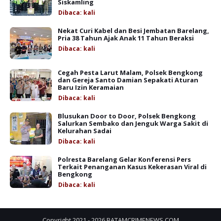
Siskamling
Dibaca:
kali
Nekat Curi Kabel dan Besi Jembatan Barelang,
Pria 38 Tahun Ajak Anak 11 Tahun Beraksi
Dibaca:
kali
Cegah Pesta Larut Malam, Polsek Bengkong
dan Gereja Santo Damian Sepakati Aturan
Baru Izin Keramaian
Dibaca:
kali
Blusukan Door to Door, Polsek Bengkong
Salurkan Sembako dan Jenguk Warga Sakit di
Kelurahan Sadai
Dibaca:
kali
Polresta Barelang Gelar Konferensi Pers
Terkait Penanganan Kasus Kekerasan Viral di
Bengkong
Dibaca:
kali
Copyright 2021 -
2026
BATAMCRIMENEWS.COM