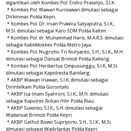
digantikan oleh Kombes Pol. Endro Prasetyo, S.I.K.
* Kombes Pol. Wawan Kurniawan dimutasi sebagai
Dirbinmas Polda Kepri.
* Kombes Pol. Dr. Irvan Prawira Satyaputra, S.I.K.,
M.Si. dimutasi sebagai Karo SDM Polda Kaltim.
* Kombes Pol. dr. Muhammad Haris, M.A.R.S. dimutasi
sebagai Kabiddokkes Polda Metro Jaya.
* Kombes Pol. Nugroho Tri Nuryanto, S.H., S.I.K., M.H.
dimutasi sebagai Dansat Brimob Polda Kalteng.
* Kombes Pol. Heribertus Ompusunggu, S.I.K, M.Si.
dimutasi sebagai Kapolresta Barelang.
* AKBP Wawan Iriawan, S.I.K. dimutasi sebagai
Dirintelkam Polda Gorontalo.
* AKBP Isa Imam Syahroni, S.I.K., M.H. dimutasi
sebagai Kapolres Rokan Hilir Polda Riau.
* AKBP Suwinto, S.I.K., S.H. dimutasi sebagai
Wadansat Brimob Polda Kepri.
* AKBP Gathut Bowo Supriyono, S.H., S.I.K., M.Si.
dimutasi sebagai Wadirlantas Polda Kepri.