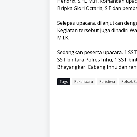
Hendrix, S.H., M.H, komandan upac
Bripka Glori Octaria, S.E dan pemba
Selepas upacara, dilanjutkan den
Kegiatan tersebut juga dihadiri Wa
M.I.K.
Sedangkan peserta upacara, 1 SST 
SST bintara Polres Inhu, 1 SST bi
Bhayangkari Cabang Inhu dan ranti
Tags
Pekanbaru
Peristiwa
Polsek S