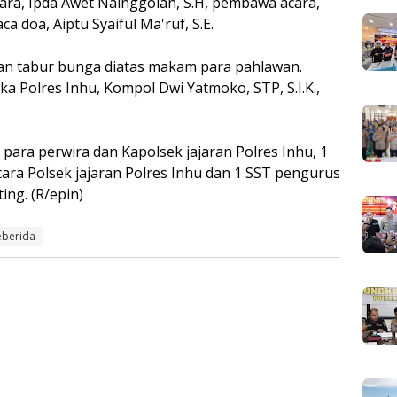
ara, Ipda Awet Nainggolan, S.H, pembawa acara,
ca doa, Aiptu Syaiful Ma'ruf, S.E.
gan tabur bunga diatas makam para pahlawan.
ka Polres Inhu, Kompol Dwi Yatmoko, STP, S.I.K.,
para perwira dan Kapolsek jajaran Polres Inhu, 1
ntara Polsek jajaran Polres Inhu dan 1 SST pengurus
ng. (R/epin)
eberida