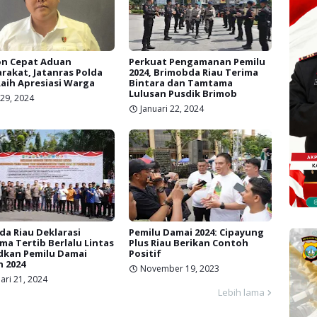
n Cepat Aduan
Perkuat Pengamanan Pemilu
rakat, Jatanras Polda
2024, Brimobda Riau Terima
Raih Apresiasi Warga
Bintara dan Tamtama
Lulusan Pusdik Brimob
 29, 2024
Januari 22, 2024
da Riau Deklarasi
Pemilu Damai 2024: Cipayung
ma Tertib Berlalu Lintas
Plus Riau Berikan Contoh
kan Pemilu Damai
Positif
 2024
November 19, 2023
ari 21, 2024
Lebih lama