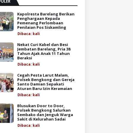
PULER
Kapolresta Barelang Berikan
Penghargaan Kepada
Pemenang Perlombaan
Penilaian Pos Siskamling
Dibaca:
kali
Nekat Curi Kabel dan Besi
Jembatan Barelang, Pria 38
Tahun Ajak Anak 11 Tahun
Beraksi
Dibaca:
kali
Cegah Pesta Larut Malam,
Polsek Bengkong dan Gereja
Santo Damian Sepakati
Aturan Baru Izin Keramaian
Dibaca:
kali
Blusukan Door to Door,
Polsek Bengkong Salurkan
Sembako dan Jenguk Warga
Sakit di Kelurahan Sadai
Dibaca:
kali