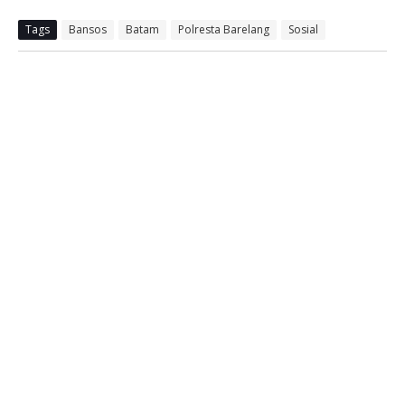
Tags
Bansos
Batam
Polresta Barelang
Sosial