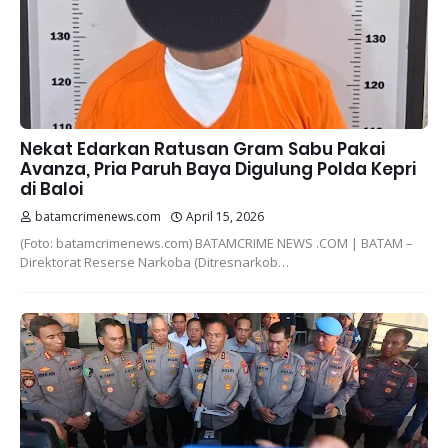
Nekat Edarkan Ratusan Gram Sabu Pakai
Avanza, Pria Paruh Baya Digulung Polda Kepri
di Baloi
batamcrimenews.com
April 15, 2026
(Foto: batamcrimenews.com) BATAMCRIME NEWS .COM | BATAM –
Direktorat Reserse Narkoba (Ditresnarkob…