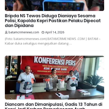
Bripda NS Tewas Diduga Dianiaya Sesama
Polisi, Kapolda Kepri Pastikan Pelaku Dipecat
dan Dipidana
batamcrimenews.com
April 14, 2026
(Foto: batamcrimenews.com) BATAMCRIME NEWS .COM | BATAM –
Kabar duka sekaligus mengejutkan datang …
Diancam dan Dimanipulasi, Gadis 13 Tahun di